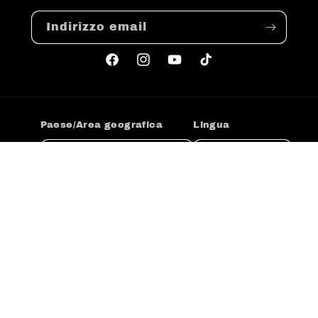
Indirizzo email
Facebook
Instagram
YouTube
TikTok
Paese/Area geografica
Lingua
Stati Uniti | USD $
Italiano
Metodi
di
pagamento
© 2026,
Stritz
P. IVA 02908390186 DEA COMPANY
Informativa sui rimborsi
Informativa sulla privacy
Termini e condizioni del servizio
Informativa sulle spedizioni
Recapiti