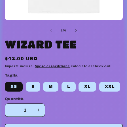
Apri
contenuti
multimediali
su
1
/
4
1
in
WIZARD TEE
finestra
modale
Prezzo
$42.00 USD
di
Imposte incluse.
Spese di spedizione
calcolate al check-out.
listino
Taglia
XS
S
M
L
XL
XXL
Quantità
Diminuisci
Aumenta
quantità
quantità
per
per