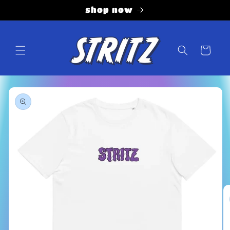
Vai
shop now
direttamente
ai contenuti
Carrello
Passa alle
informazioni
sul prodotto