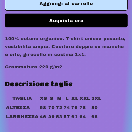
WIZARD
WIZARD
Aggiungi al carrello
TEE
TEE
Acquista ora
100% cotone organico. T-shirt unisex pesante,
vestibilità ampia. Cuciture doppie su maniche
e orlo, girocollo in costina 1x1.
Grammatura 220 g/m2
Descrizione taglie
TAGLIA
XS
S
M
L
XL
XXL
3XL
ALTEZZA
68
70
72
74
76
78
80
LARGHEZZA
46
49
53
57
61
64
68