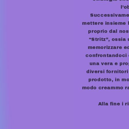
l’o
Successivamen
mettere insieme 
proprio dal no
“Stritz”, ossia
memorizzare ed
confrontandoci 
una vera e pro
diversi fornito
prodotto, in mo
modo creammo rapp
Alla fine i