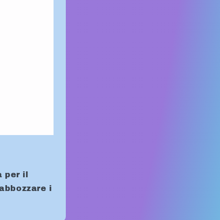
 per il
abbozzare i