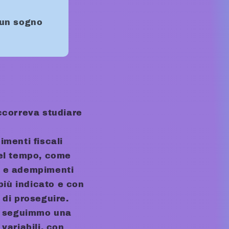
 un sogno
occorreva studiare
imenti fiscali
nel tempo, come
ti e adempimenti
più indicato e con
 di proseguire.
re, seguimmo una
variabili, con