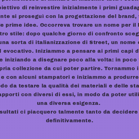
biettivo di reinvestire inizialmente i primi guada
te si proseguì con la progettazione del brand, 
le prime idee. Occorreva trovare un nome per il
stro stile: dopo qualche giorno di confronto sce
 una sorta di italianizzazione di Street, un nome 
 evocativo. Iniziammo a pensare ai primi capi d
e iniziando a disegnare poco alla volta: in po
pria collezione da cui poter partire. Tornammo 
ri e con alcuni stampatori e iniziammo a produrre
do da testare la qualità dei materiali e delle s
orti con diversi di essi, in modo da poter uti
una diversa esigenza.
 risultati ci piacquero talmente tanto da decidere 
definitivamente.