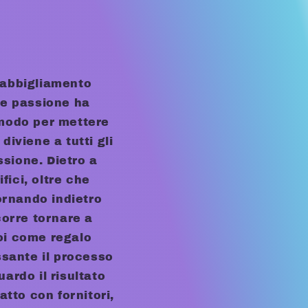
a
g
e
i abbigliamento
o
de passione ha
g
modo per mettere
iviene a tutti gli
r
ssione. Dietro a
a
fici, oltre che
f
ornando indietro
corre tornare a
i
oi come regalo
c
ssante il processo
ardo il risultato
a
atto con fornitori,