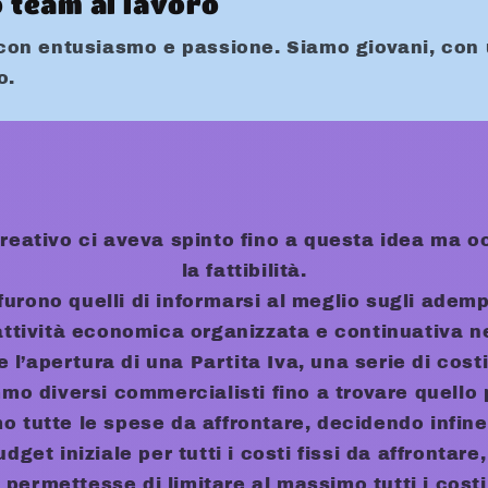
o team al lavoro
con entusiasmo e passione. Siamo giovani, con
o.
 creativo ci aveva spinto fino a questa idea ma 
la fattibilità.
 furono quelli di informarsi al meglio sugli ademp
attività economica organizzata e continuativa 
e l’apertura di una Partita Iva, una serie di cos
mmo diversi commercialisti fino a trovare quello 
o tutte le spese da affrontare, decidendo infine
dget iniziale per tutti i costi fissi da affronta
 permettesse di limitare al massimo tutti i costi 