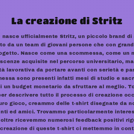
La creazione di Stritz
 nasce ufficialmente Stritz, un piccolo brand d
ito da un team di giovani persone che con gran
progetto. Nasce come una scommessa, come un 
oscenze acquisite nel percorso universitario, ma d
vità lavorativa da portare avanti con serietà e pa
sa sono presenti infatti mesi di studio e sacri
di un budget monetario da sfruttare al meglio. T
per descrivere tutto il processo di creazione oc
uro gioco, creammo delle t-shirt disegnate da n
enti ed amici. Trovammo particolarmente intere
noltre ricevemmo numerosi feedback positivi rigu
 creazione di queste t-shirt ci mettemmo in cont