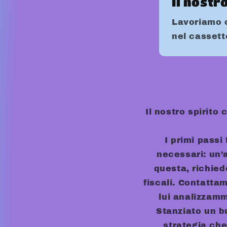
Il nostr
Lavoriamo 
nel cassett
Il nostro spirito
I primi passi
necessari: un’
questa, richied
fiscali. Contatta
lui analizzamm
Stanziato un bu
strategia che