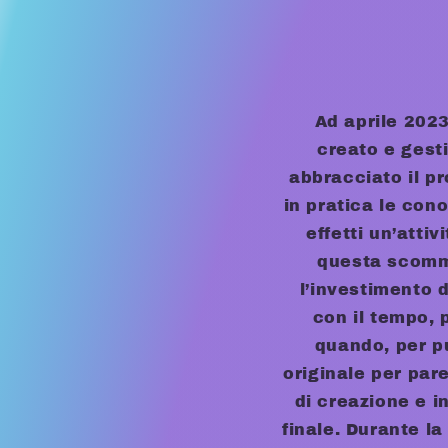
Ad aprile 2023
creato e gest
abbracciato il 
in pratica le con
effetti un’atti
questa scommes
l’investimento 
con il tempo, 
quando, per p
originale per par
di creazione e i
finale. Durante la