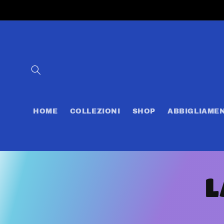
Vai
direttamente
ai contenuti
HOME
COLLEZIONI
SHOP
ABBIGLIAME
L