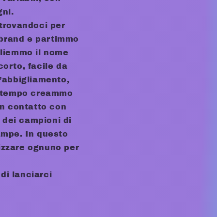
gni.
trovandoci per
 brand e partimmo
gliemmo il nome
corto, facile da
’abbigliamento,
co tempo creammo
in contatto con
 dei campioni di
tampe. In questo
lizzare ognuno per
di lanciarci