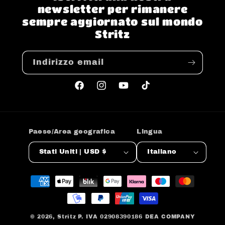
newsletter per rimanere
sempre aggiornato sul mondo
Stritz
Indirizzo email
Facebook
Instagram
YouTube
TikTok
Paese/Area geografica
Lingua
Stati Uniti | USD $
Italiano
Metodi
di
pagamento
© 2026,
Stritz
P. IVA 02908390186 DEA COMPANY