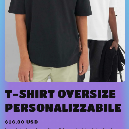
Apri
contenuti
T-SHIRT OVERSIZE
multimediali
1
in
PERSONALIZZABILE
finestra
modale
Prezzo
$16.00 USD
di