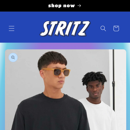
Vai
shop now
direttamente
ai contenuti
Carrello
Passa alle
informazioni
sul prodotto