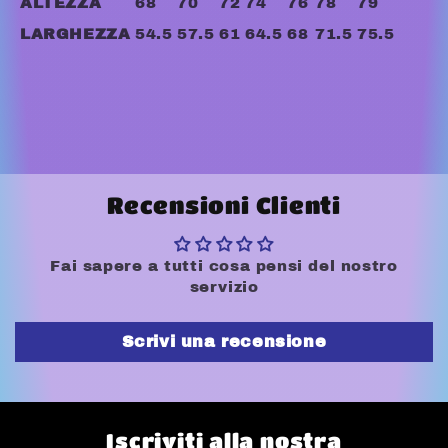
ALTEZZA
68
70
72
74
76
78
79
LARGHEZZA
54.5
57.5
61
64.5
68
71.5
75.5
Recensioni Clienti
Fai sapere a tutti cosa pensi del nostro
servizio
Scrivi una recensione
Iscriviti alla nostra