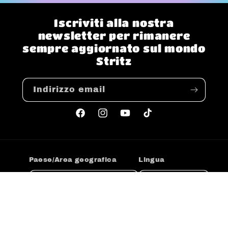
Iscriviti alla nostra
newsletter per rimanere
sempre aggiornato sul mondo
Stritz
Indirizzo email
Facebook
Instagram
YouTube
TikTok
Paese/Area geografica
Lingua
Stati Uniti | USD $
Italiano
Metodi
di