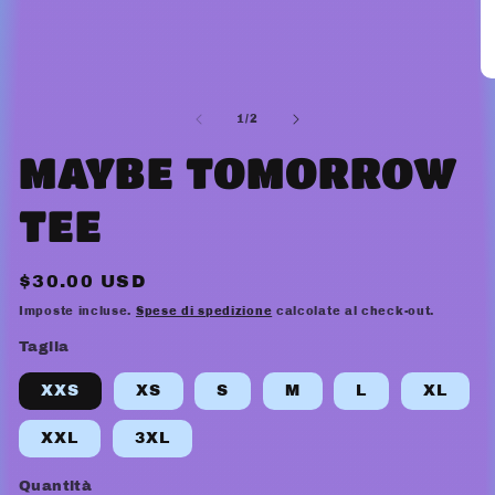
Ap
co
mu
su
1
/
2
2
in
MAYBE TOMORROW
fi
mo
TEE
Prezzo
$30.00 USD
di
Imposte incluse.
Spese di spedizione
calcolate al check-out.
listino
Taglia
XXS
XS
S
M
L
XL
XXL
3XL
Quantità