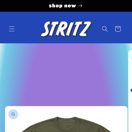
Vai
shop now
direttamente
ai contenuti
Carrello
Passa alle
informazioni
sul prodotto