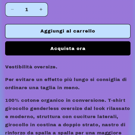
Diminuisci
Aumenta
quantità
quantità
per
per
MAYBE
MAYBE
Aggiungi al carrello
TOMORROW
TOMORROW
TEE
TEE
Acquista ora
Vestibilità oversize.
Per evitare un effetto più lungo si consiglia di
ordinare una taglia in meno.
100% cotone organico in conversione. T-shirt
girocollo genderless oversize dal look rilassato
e moderno, struttura con cuciture laterali,
girocollo in costina a doppio strato, nastro di
rinforzo da spalla a spalla per una maggiore