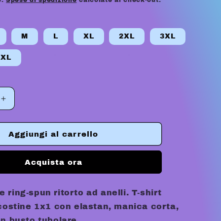
e.
Spese di spedizione
calcolate al check-out.
a
g
M
L
XL
2XL
3XL
e
5XL
o
g
Aumenta
r
quantità
per
a
L
MARPHILL
Aggiungi al carrello
f
TEE
i
Acquista ora
c
ring-spun ritorto ad anelli. T-shirt
a
 costine 1x1 con elastan, manica corta,
on busto tubolare.