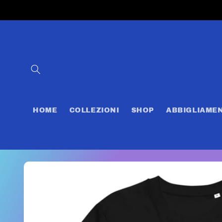
Vai
direttamente
ai contenuti
HOME
COLLEZIONI
SHOP
ABBIGLIAME
Passa alle
informazioni
sul prodotto