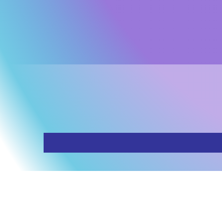
Iscriviti alla nostra newslet
Stritz