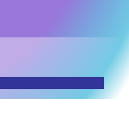
o
o sul mondo