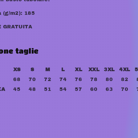
 (g/m2): 185
E GRATUITA
one taglie
XS
S
M
L
XL
XXL
3XL
4XL
68
70
72
74
76
78
80
82
ZA
45
48
51
54
57
60
63
70