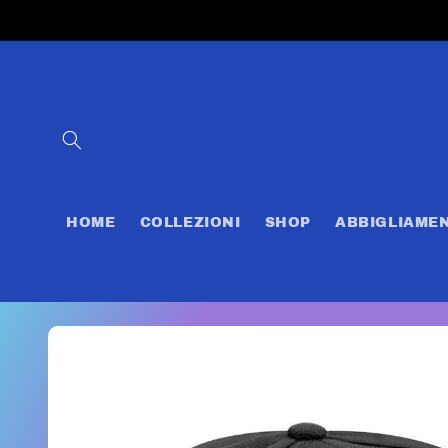
Vai
direttamente
ai contenuti
HOME
COLLEZIONI
SHOP
ABBIGLIAME
Passa alle
informazioni
sul prodotto