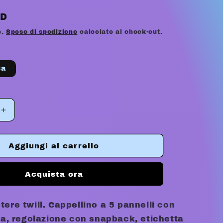
a
SD
g
e.
Spese di spedizione
calcolate al check-out.
e
o
ca
g
r
Aumenta
quantità
a
per
f
L
MARPHILL
Aggiungi al carrello
K
SNAPBACK
i
HAT
Acquista ora
c
a
ere twill. Cappellino a 5 pannelli con
tta, regolazione con snapback, etichetta