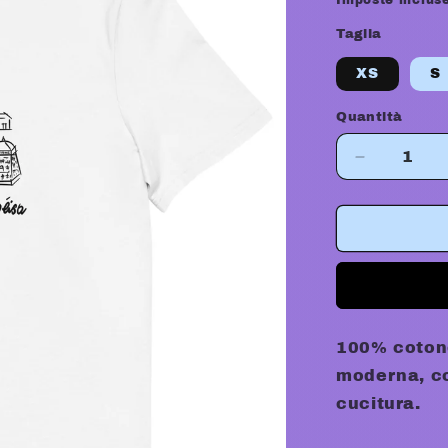
Imposte inclus
listino
Taglia
XS
S
Quantità
Diminuisci
quantità
per
LÒCH
AD
RÒBI
TEE
100% cotone 
moderna, cos
cucitura.