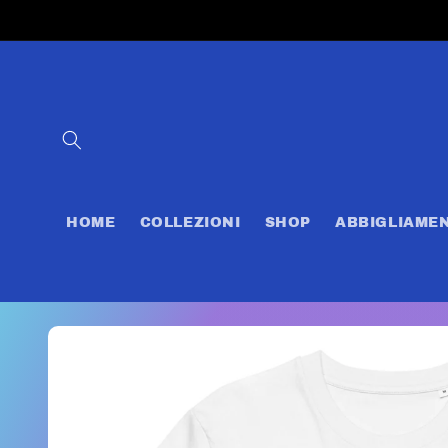
Vai
direttamente
ai contenuti
HOME
COLLEZIONI
SHOP
ABBIGLIAME
Passa alle
informazioni
sul prodotto