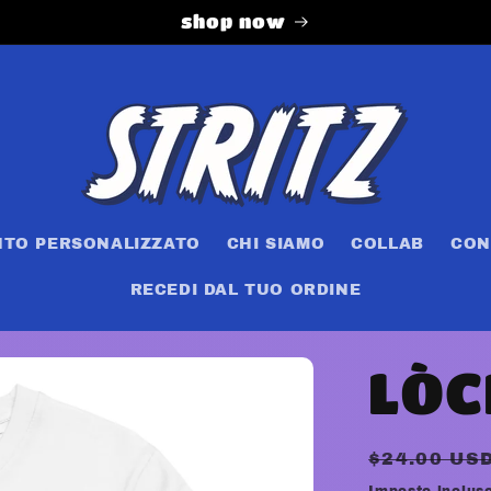
shop now
NTO PERSONALIZZATO
CHI SIAMO
COLLAB
CON
RECEDI DAL TUO ORDINE
LÒC
Prezzo
$24.00 US
di