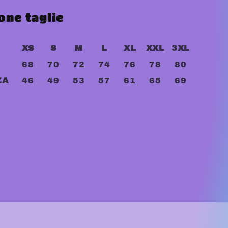
one taglie
XS
S
M
L
XL
XXL
3XL
68
70
72
74
76
78
80
ZA
46
49
53
57
61
65
69