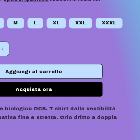
e.
Spese di spedizione
calcolate al check-out.
a
g
M
L
XL
XXL
XXXL
e
o
Aumenta
g
quantità
per
r
LÒCH
Aggiungi al carrello
AD
a
RÒBI
Acquista ora
f
TEE
i
biologico OCS. T-shirt dalla vestibilità
c
tina fine e stretta. Orlo dritto a doppia
a