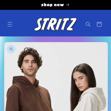
Vai
shop now
direttamente
ai contenuti
Carrello
Passa alle
informazioni
sul prodotto