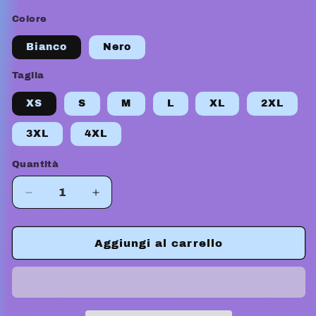
listino
Colore
Bianco
Nero
Taglia
XS
S
M
L
XL
2XL
3XL
4XL
Quantità
Diminuisci
Aumenta
quantità
quantità
per
per
HOODIE
HOODIE
Aggiungi al carrello
PERSONALIZZABILE
PERSONALIZZABILE