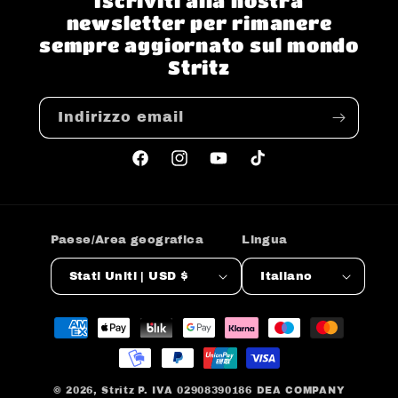
Iscriviti alla nostra
newsletter per rimanere
sempre aggiornato sul mondo
Stritz
Indirizzo email
Facebook
Instagram
YouTube
TikTok
Paese/Area geografica
Lingua
Stati Uniti | USD $
Italiano
Metodi
di
pagamento
© 2026,
Stritz
P. IVA 02908390186 DEA COMPANY