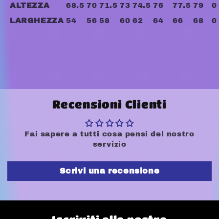
ALTEZZA
68.5
70
71.5
73
74.5
76
77.5
79
0
LARGHEZZA
54
56
58
60
62
64
66
68
0
Recensioni Clienti
Fai sapere a tutti cosa pensi del nostro
servizio
Scrivi una recensione