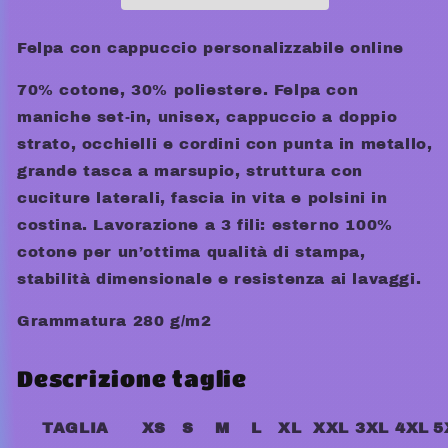
Felpa con cappuccio personalizzabile online
70% cotone, 30% poliestere. Felpa con
maniche set-in, unisex, cappuccio a doppio
strato, occhielli e cordini con punta in metallo,
grande tasca a marsupio, struttura con
cuciture laterali, fascia in vita e polsini in
costina. Lavorazione a 3 fili: esterno 100%
cotone per un’ottima qualità di stampa,
stabilità dimensionale e resistenza ai lavaggi.
Grammatura 280 g/m2
Descrizione taglie
TAGLIA
XS
S
M
L
XL
XXL
3XL
4XL
5