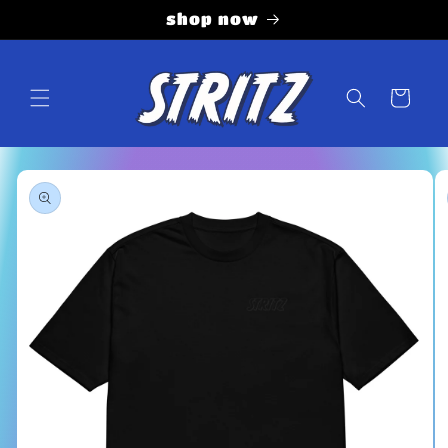
Vai
shop now
direttamente
ai contenuti
Carrello
Passa alle
informazioni
sul prodotto