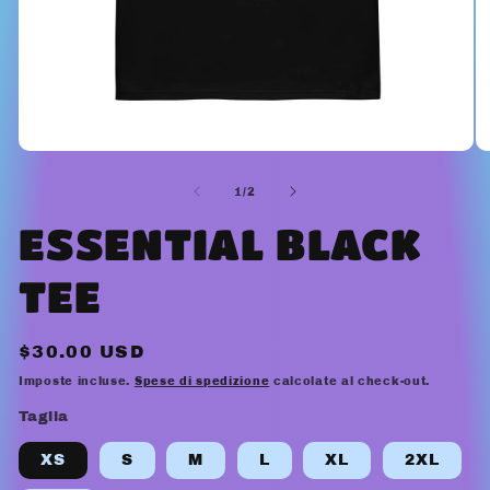
Apri
Ap
contenuti
co
multimediali
mu
su
1
/
2
1
2
in
in
ESSENTIAL BLACK
finestra
fi
modale
mo
TEE
Prezzo
$30.00 USD
di
Imposte incluse.
Spese di spedizione
calcolate al check-out.
listino
Taglia
XS
S
M
L
XL
2XL