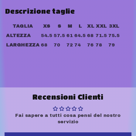
Descrizione taglie
TAGLIA
XS
S
M
L
XL
XXL
3XL
ALTEZZA
54.5
57.5
61
64.5
68
71.5
75.5
LARGHEZZA
68
70
72
74
76
78
79
Recensioni Clienti
Fai sapere a tutti cosa pensi del nostro
servizio