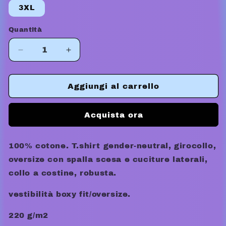
3XL
Quantità
Diminuisci
Aumenta
quantità
quantità
per
per
ESSENTIAL
ESSENTIAL
Aggiungi al carrello
BLACK
BLACK
TEE
TEE
Acquista ora
100% cotone. T.shirt gender-neutral, girocollo,
oversize con spalla scesa e cuciture laterali,
collo a costine, robusta.
vestibilità boxy fit/oversize.
220 g/m2