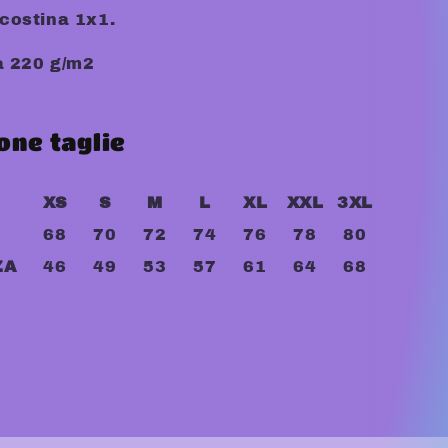
 costina 1x1.
 220 g/m2
one taglie
XS
S
M
L
XL
XXL
3XL
68
70
72
74
76
78
80
ZA
46
49
53
57
61
64
68