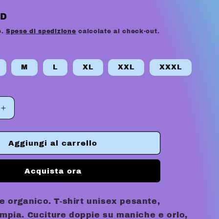
a
SD
g
e.
Spese di spedizione
calcolate al check-out.
e
o
M
L
XL
XXL
XXXL
g
r
Aumenta
quantità
a
per
f
BACK
Aggiungi al carrello
TO
i
THE
Acquista ora
2000S
c
TEE
a
 organico. T-shirt unisex pesante,
 ampia. Cuciture doppie su maniche e orlo,