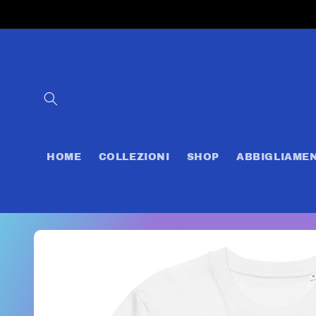
Vai
direttamente
ai contenuti
HOME
COLLEZIONI
SHOP
ABBIGLIAME
Passa alle
informazioni
sul prodotto